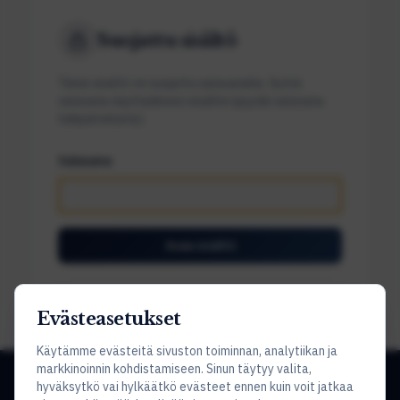
Suojattu sisältö
Tämä sisältö on suojattu salasanalla. Syötä
salasana näyttääksesi sisällön (pyydä salasana
tukipalvelusta).
Salasana
Avaa sisältö
Evästeasetukset
Käytämme evästeitä sivuston toiminnan, analytiikan ja
markkinoinnin kohdistamiseen. Sinun täytyy valita,
hyväksytkö vai hylkäätkö evästeet ennen kuin voit jatkaa