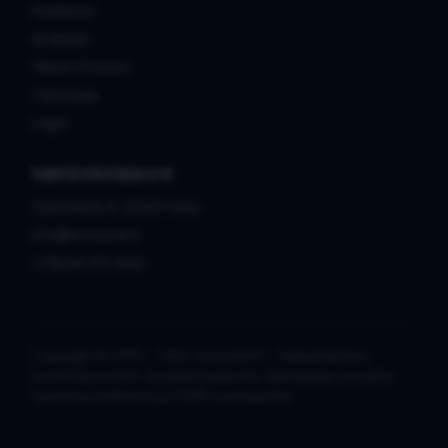
Asiakkaat
Artikkelit
Ohjeet (Classic)
Tietosuoja
Legal
YHTEYSTIEDOT
Tykistökatu 4, 20520 Turku
info@investime.fi
+358 44 292 6661
Copyright © 1995 –
2026
Investime® – Salkunhallinta,
koontiraportointi, varainhoitopalvelu, sijoituksien seuranta
Suomessa kehitetty ja 100% suomalainen