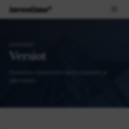
LATAUKSET
Versiot
Investime-ohjelmiston asennuspaketit ja
päivitykset.