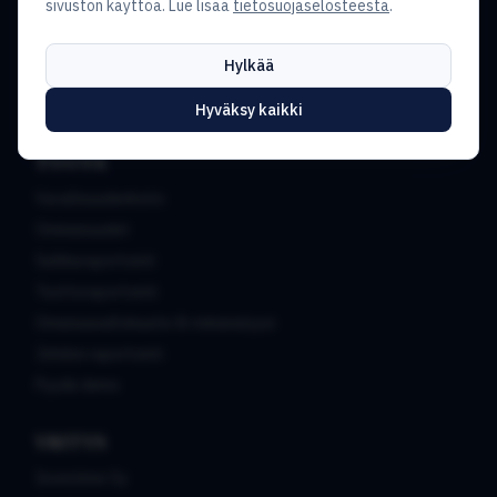
sivuston käyttöä. Lue lisää
tietosuojaselosteesta
.
investime®
Investime® on Suomessa kehitetty ja täysin suomalaisessa
Hylkää
omistuksessa oleva kokonaisvaltainen
koontiraportointijärjestelmä ja salkunhallintaohjelmisto.
Hyväksy kaikki
TUOTE
Varallisuudenhoito
Ominaisuudet
Salkkuraportointi
Tuottoraportointi
Omaisuusallokaatio & riskianalyysi
Johdon raportointi
Pyydä demo
YRITYS
Investime Oy